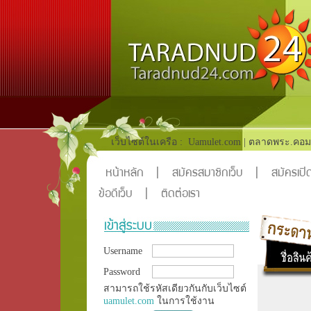
เว็บไซต์ในเครือ :
Uamulet.com
|
ตลาดพระ.คอม
หน้าหลัก
|
สมัครสมาชิกเว็บ
|
สมัครเปิด
ข้อดีเว็บ
|
ติดต่อเรา
Username
Password
สามารถใช้รหัสเดียวกันกับเว็บไซต์
uamulet.com
ในการใช้งาน