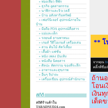
» ท่องเที่ยว ที่พัก
» ธุรกิจ อุตสาหกรรม
» นาฬิกาและจิวเวลลี่
» บ้าน อสังหาริมทรัพย์
» เฟอร์นิเจอร์ อุปกรณ์ภายใน
บ้าน
» มือถือ PDA อุปกรณ์สื่อสาร
» แม่และเด็ก
» รถยนต์ ยานพาหนะ
** โ
» เกมส์ วีดีโอเกมส์ เครื่องเล่น
» สวน ต้นไม้ สัตว์เลี้ยง
» เสื้อผ้า แฟชั่น
» หนัง เพลง บันเทิง
» หนังสือ นิตยสาร
จากคุณ
fr
» ศิลปะ หัตกรรม ของที่ระลึก
คลิ๊กที่ช
» อาหารและสุขภาพ
» อื่นๆ จิปาถะ
ถ้านอ
» เครื่องเขียน อุปกรณ์สำนักงาน
โอนเง
เงินท
เด็ดข
สถิติร้านค้าใน
TARADNUD24.com