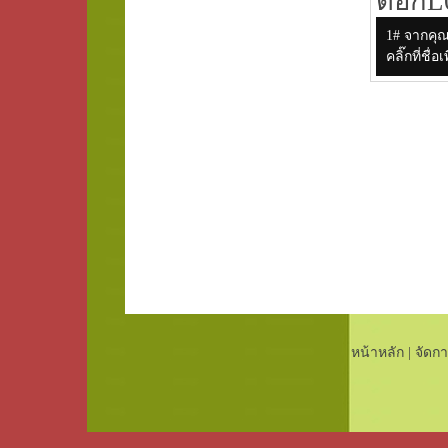
ตอกL0
1# จากคุ
คลิ๊กที่ช
หน้าหลัก
|
จัดกา