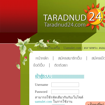
เว็บไซต์ในเครือ :
Uamulet.com
|
ตลาดพระ.คอม
หน้าหลัก
|
สมัครสมาชิกเว็บ
|
สมัครเปิด
ข้อดีเว็บ
|
ติดต่อเรา
Username
Password
สามารถใช้รหัสเดียวกันกับเว็บไซต์
uamulet.com
ในการใช้งาน