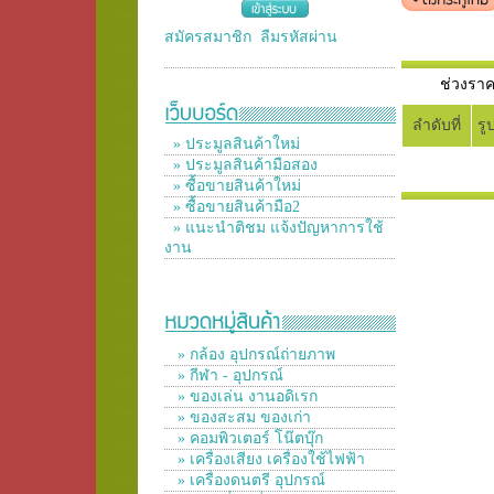
สมัครสมาชิก
ลืมรหัสผ่าน
ช่วงร
ลำดับที่
รู
» ประมูลสินค้าใหม่
» ประมูลสินค้ามือสอง
» ซื้อขายสินค้าใหม่
» ซื้อขายสินค้ามือ2
» แนะนำติชม แจ้งปัญหาการใช้
งาน
» กล้อง อุปกรณ์ถ่ายภาพ
» กีฬา - อุปกรณ์
» ของเล่น งานอดิเรก
» ของสะสม ของเก่า
» คอมพิวเตอร์ โน๊ตบุ๊ก
» เครื่องเสียง เครื่องใช้ไฟฟ้า
» เครื่องดนตรี อุปกรณ์