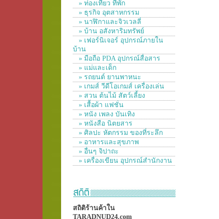
» ท่องเที่ยว ที่พัก
» ธุรกิจ อุตสาหกรรม
» นาฬิกาและจิวเวลลี่
» บ้าน อสังหาริมทรัพย์
» เฟอร์นิเจอร์ อุปกรณ์ภายใน
บ้าน
» มือถือ PDA อุปกรณ์สื่อสาร
» แม่และเด็ก
» รถยนต์ ยานพาหนะ
» เกมส์ วีดีโอเกมส์ เครื่องเล่น
» สวน ต้นไม้ สัตว์เลี้ยง
» เสื้อผ้า แฟชั่น
» หนัง เพลง บันเทิง
» หนังสือ นิตยสาร
» ศิลปะ หัตกรรม ของที่ระลึก
» อาหารและสุขภาพ
» อื่นๆ จิปาถะ
» เครื่องเขียน อุปกรณ์สำนักงาน
สถิติร้านค้าใน
TARADNUD24.com