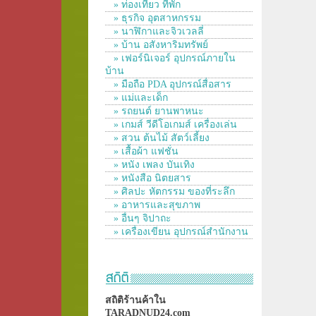
» ท่องเที่ยว ที่พัก
» ธุรกิจ อุตสาหกรรม
» นาฬิกาและจิวเวลลี่
» บ้าน อสังหาริมทรัพย์
» เฟอร์นิเจอร์ อุปกรณ์ภายใน
บ้าน
» มือถือ PDA อุปกรณ์สื่อสาร
» แม่และเด็ก
» รถยนต์ ยานพาหนะ
» เกมส์ วีดีโอเกมส์ เครื่องเล่น
» สวน ต้นไม้ สัตว์เลี้ยง
» เสื้อผ้า แฟชั่น
» หนัง เพลง บันเทิง
» หนังสือ นิตยสาร
» ศิลปะ หัตกรรม ของที่ระลึก
» อาหารและสุขภาพ
» อื่นๆ จิปาถะ
» เครื่องเขียน อุปกรณ์สำนักงาน
สถิติร้านค้าใน
TARADNUD24.com