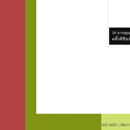
1# จากคุ
คลิ๊กที่ช
หน้าหลัก
|
จัดกา