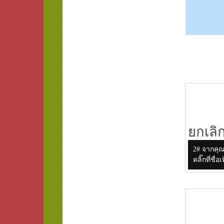
ยกเลิ
2# จากคุ
คลิ๊กที่ช