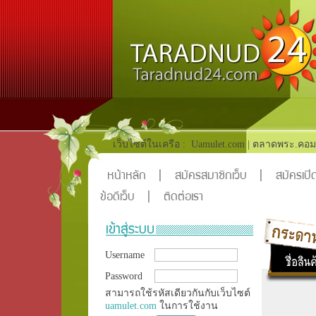
เว็บไซต์ในเครือ :
Uamulet.com
|
ตลาดพระ.คอม
หน้าหลัก
|
สมัครสมาชิกเว็บ
|
สมัครเปิด
ข้อดีเว็บ
|
ติดต่อเรา
Username
Password
สามารถใช้รหัสเดียวกันกับเว็บไซต์
uamulet.com
ในการใช้งาน