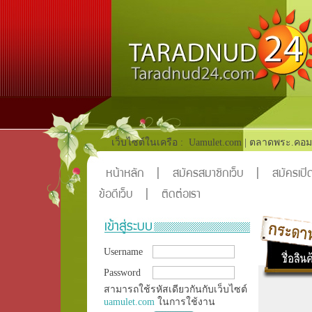
เว็บไซต์ในเครือ :
Uamulet.com
|
ตลาดพระ.คอม
หน้าหลัก
|
สมัครสมาชิกเว็บ
|
สมัครเปิด
ข้อดีเว็บ
|
ติดต่อเรา
Username
Password
สามารถใช้รหัสเดียวกันกับเว็บไซต์
uamulet.com
ในการใช้งาน