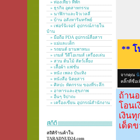
» ท่องเที่ยว ที่พัก
» ธุรกิจ อุตสาหกรรม
» นาฬิกาและจิวเวลลี่
» บ้าน อสังหาริมทรัพย์
» เฟอร์นิเจอร์ อุปกรณ์ภายใน
บ้าน
» มือถือ PDA อุปกรณ์สื่อสาร
» แม่และเด็ก
** โ
» รถยนต์ ยานพาหนะ
» เกมส์ วีดีโอเกมส์ เครื่องเล่น
» สวน ต้นไม้ สัตว์เลี้ยง
» เสื้อผ้า แฟชั่น
» หนัง เพลง บันเทิง
จากคุณ
น้
» หนังสือ นิตยสาร
คลิ๊กที่ช
» ศิลปะ หัตกรรม ของที่ระลึก
» อาหารและสุขภาพ
ถ้านอ
» อื่นๆ จิปาถะ
» เครื่องเขียน อุปกรณ์สำนักงาน
โอนเง
เงินท
เด็ดข
สถิติร้านค้าใน
TARADNUD24.com