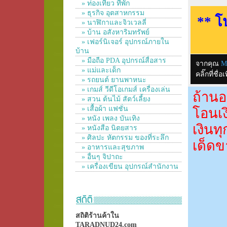
» ท่องเที่ยว ที่พัก
» ธุรกิจ อุตสาหกรรม
** โ
» นาฬิกาและจิวเวลลี่
» บ้าน อสังหาริมทรัพย์
» เฟอร์นิเจอร์ อุปกรณ์ภายใน
บ้าน
» มือถือ PDA อุปกรณ์สื่อสาร
จากคุณ
M
» แม่และเด็ก
คลิ๊กที่ช
» รถยนต์ ยานพาหนะ
» เกมส์ วีดีโอเกมส์ เครื่องเล่น
ถ้านอ
» สวน ต้นไม้ สัตว์เลี้ยง
» เสื้อผ้า แฟชั่น
โอนเง
» หนัง เพลง บันเทิง
เงินท
» หนังสือ นิตยสาร
» ศิลปะ หัตกรรม ของที่ระลึก
เด็ดข
» อาหารและสุขภาพ
» อื่นๆ จิปาถะ
» เครื่องเขียน อุปกรณ์สำนักงาน
สถิติร้านค้าใน
TARADNUD24.com