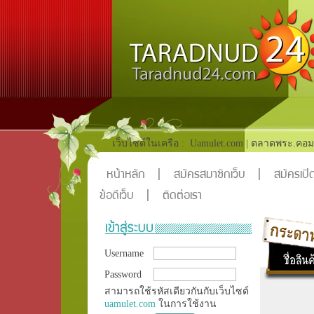
เว็บไซต์ในเครือ :
Uamulet.com
|
ตลาดพระ.คอม
หน้าหลัก
|
สมัครสมาชิกเว็บ
|
สมัครเปิด
ข้อดีเว็บ
|
ติดต่อเรา
Username
Password
สามารถใช้รหัสเดียวกันกับเว็บไซต์
uamulet.com
ในการใช้งาน