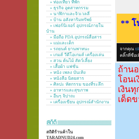
» ท่องเที่ยว ที่พัก
» ธุรกิจ อุตสาหกรรม
» นาฬิกาและจิวเวลลี่
» บ้าน อสังหาริมทรัพย์
** โ
» เฟอร์นิเจอร์ อุปกรณ์ภายใน
บ้าน
» มือถือ PDA อุปกรณ์สื่อสาร
» แม่และเด็ก
» รถยนต์ ยานพาหนะ
จากคุณ
ti
» เกมส์ วีดีโอเกมส์ เครื่องเล่น
คลิ๊กที่ช
» สวน ต้นไม้ สัตว์เลี้ยง
» เสื้อผ้า แฟชั่น
ถ้านอ
» หนัง เพลง บันเทิง
โอนเง
» หนังสือ นิตยสาร
» ศิลปะ หัตกรรม ของที่ระลึก
เงินท
» อาหารและสุขภาพ
» อื่นๆ จิปาถะ
เด็ดข
» เครื่องเขียน อุปกรณ์สำนักงาน
สถิติร้านค้าใน
TARADNUD24.com