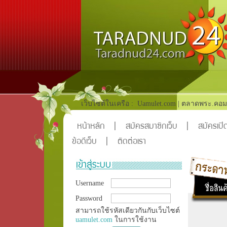
เว็บไซต์ในเครือ :
Uamulet.com
|
ตลาดพระ.คอม
หน้าหลัก
|
สมัครสมาชิกเว็บ
|
สมัครเปิด
ข้อดีเว็บ
|
ติดต่อเรา
Username
Password
สามารถใช้รหัสเดียวกันกับเว็บไซต์
uamulet.com
ในการใช้งาน