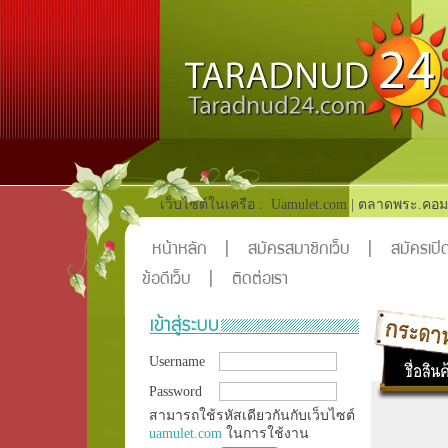
เว็บไซต์ในเครือ :
Uamulet.com
|
ตลาดพระ.คอม
หน้าหลัก
|
สมัครสมาชิกเว็บ
|
สมัครเปิด
ข้อดีเว็บ
|
ติดต่อเรา
Username
Password
สามารถใช้รหัสเดียวกันกับเว็บไซต์
uamulet.com
ในการใช้งาน