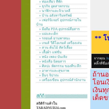
» ท่องเที่ยว ที่พัก
» ธุรกิจ อุตสาหกรรม
» นาฬิกาและจิวเวลลี่
» บ้าน อสังหาริมทรัพย์
» เฟอร์นิเจอร์ อุปกรณ์ภายใน
บ้าน
» มือถือ PDA อุปกรณ์สื่อสาร
» แม่และเด็ก
** โ
» รถยนต์ ยานพาหนะ
» เกมส์ วีดีโอเกมส์ เครื่องเล่น
» สวน ต้นไม้ สัตว์เลี้ยง
» เสื้อผ้า แฟชั่น
» หนัง เพลง บันเทิง
จากคุณ
J
» หนังสือ นิตยสาร
คลิ๊กที่ช
» ศิลปะ หัตกรรม ของที่ระลึก
» อาหารและสุขภาพ
ถ้านอ
» อื่นๆ จิปาถะ
» เครื่องเขียน อุปกรณ์สำนักงาน
โอนเง
เงินท
เด็ดข
สถิติร้านค้าใน
TARADNUD24.com