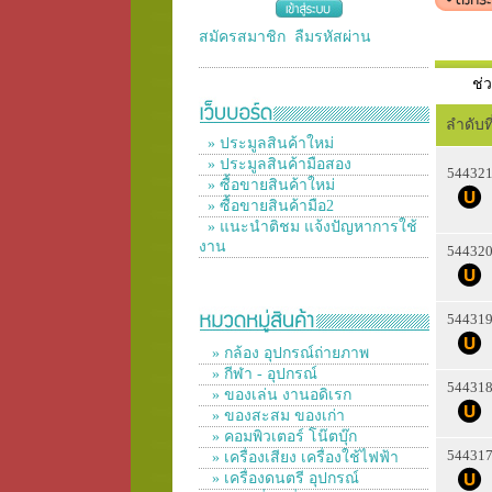
สมัครสมาชิก
ลืมรหัสผ่าน
ช่
ลำดับที
» ประมูลสินค้าใหม่
» ประมูลสินค้ามือสอง
54432
» ซื้อขายสินค้าใหม่
» ซื้อขายสินค้ามือ2
» แนะนำติชม แจ้งปัญหาการใช้
งาน
54432
54431
» กล้อง อุปกรณ์ถ่ายภาพ
» กีฬา - อุปกรณ์
54431
» ของเล่น งานอดิเรก
» ของสะสม ของเก่า
» คอมพิวเตอร์ โน๊ตบุ๊ก
54431
» เครื่องเสียง เครื่องใช้ไฟฟ้า
» เครื่องดนตรี อุปกรณ์