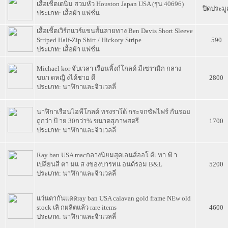
0
เสื้อเชิ้ตเดนิม สวมหัว Houston Japan USA (รุ่น 40696)
ปิดประมู
ประเภท:
เสื้อผ้า แฟชั่น
เสื้อเชิ้ตเวิร์กแวร์แขนสั้นลายทาง Ben Davis Short Sleeve
9
Striped Half-Zip Shirt / Hickory Stripe
590
ประเภท:
เสื้อผ้า แฟชั่น
Michael kor จับเวลา เรือนพิ้งก์โกลด์ มีเซรามิก กลาง
8
ขนา ดหญิ งได้ชาย ดี
2800
ประเภท:
นาฬิกาและจิวเวลลี่
นาฬิกาเรือนไอพีโกลด์ ทรงราโด้ กระจกซัฟไฟร์ กันรอย
7
ถูกว่า ป้ าย 30กว่า% ขนาดสุภาพสตรี
1700
ประเภท:
นาฬิกาและจิวเวลลี่
Ray ban USA macกลางนิยมสุดเลนส์ออโ ต้เ ทา ฟ้ า
6
เปลี่ยนสี ตา มแ ส งของบารทแ อนด์รอม B&L
5200
ประเภท:
นาฬิกาและจิวเวลลี่
แว่นตากันแดดray ban USA calavan gold frame NEw old
5
stock เลิ กผลิตแล้ว rare items
4600
ประเภท:
นาฬิกาและจิวเวลลี่