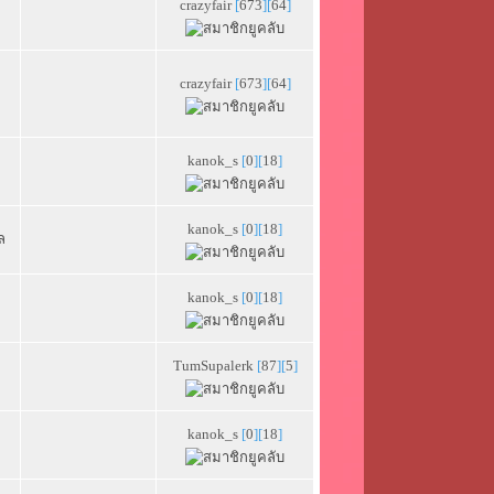
crazyfair
[
673
][
64
]
crazyfair
[
673
][
64
]
kanok_s
[
0
][
18
]
kanok_s
[
0
][
18
]
ล
kanok_s
[
0
][
18
]
TumSupalerk
[
87
][
5
]
kanok_s
[
0
][
18
]