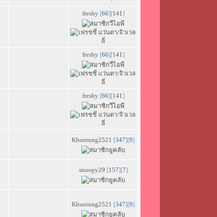
freshy
[
66
][
141
]
freshy
[
66
][
141
]
freshy
[
66
][
141
]
Khunrung2521
[
347
][
9
]
snoopy29
[
157
][
7
]
Khunrung2521
[
347
][
9
]