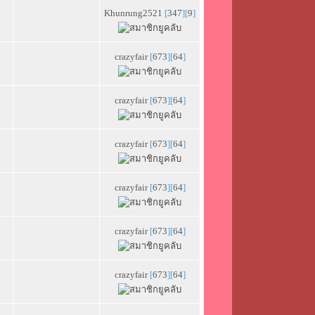
Khunrung2521
[
347
][
9
]
crazyfair
[
673
][
64
]
crazyfair
[
673
][
64
]
crazyfair
[
673
][
64
]
crazyfair
[
673
][
64
]
crazyfair
[
673
][
64
]
crazyfair
[
673
][
64
]