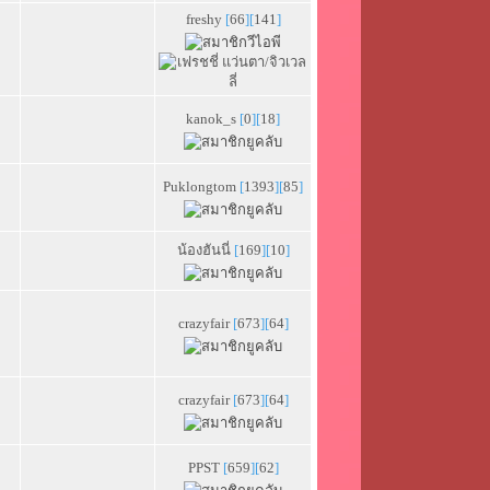
freshy
[
66
][
141
]
kanok_s
[
0
][
18
]
Puklongtom
[
1393
][
85
]
น้องฮันนี่
[
169
][
10
]
crazyfair
[
673
][
64
]
crazyfair
[
673
][
64
]
PPST
[
659
][
62
]