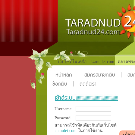
เว็บไซต์ในเครือ :
Uamulet.com
|
ตลาดพระ
หน้าหลัก
|
สมัครสมาชิกเว็บ
|
สมัค
ข้อดีเว็บ
|
ติดต่อเรา
Username
Password
สามารถใช้รหัสเดียวกันกับเว็บไซต์
uamulet.com
ในการใช้งาน