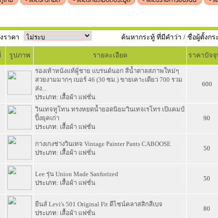
วงราคา
ค้นหากระทู้ ที่มีคำว่า / ชื่อผู้ตั้งกร
่
รูปภาพ
รายละเอียด
ราคาปัจจุ
รองเท้าหนังแท้ผู้ชาย แบรนด์นอก สีน้ำตาลสภาพใหม่ๆ
1
สวยงามมากๆ เบอร์ 46 (30 ซม.) ขายเคาะเดียว 700 รวม
600
ส่ง...
ประเภท:
เสื้อผ้า แฟชั่น
วินเทจทูโทน ทรงหยดน้ำยอดนิยมวินเทจเรโทร เป้แคมป์
0
ปิ้งยุคเก่า
90
ประเภท:
เสื้อผ้า แฟชั่น
9
กางเกงช่างวินเทจ Vintage Painter Pants CABOOSE
50
ประเภท:
เสื้อผ้า แฟชั่น
8
Lee รุ่น Union Made Sanforized
50
ประเภท:
เสื้อผ้า แฟชั่น
7
ยีนส์ Levi's 501 Original Fit ดีไซน์คลาสสิกสีเบจ
80
ประเภท:
เสื้อผ้า แฟชั่น