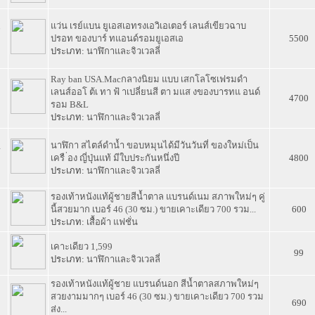
แว่น เรย์แบน ยูเอสเอทรงเอวิเอเตอร์ เลนส์เขียวฉาบ
6
ปรอท ของบาร์ ทแอนด์รอมยูเอสเอ
5500
ประเภท:
นาฬิกาและจิวเวลลี่
Ray ban USA.Macกลางนิยม แบบ เสกโลโซเฟรมดำ
5
เลนส์ออโ ต้เ ทา ฟ้ าเปลี่ยนสี ตา มแส งของบารทแ อนด์
4700
รอม B&L
ประเภท:
นาฬิกาและจิวเวลลี่
นาฬิกา สไตล์ดำน้ำ ขอบหมุนได้มีวันวันที่ ของใหม่เป็น
4
เครื ่อง ญี่ปุ่นแท้ มีใบประกันหนึ่งปี
4800
ประเภท:
นาฬิกาและจิวเวลลี่
รองเท้าหนังแท้ผู้ชายสีน้ำตาล แบรนด์เนม สภาพใหม่ๆ คู่
3
นี้สวยมาก เบอร์ 46 (30 ซม.) ขายเคาะเดียว 700 รวม...
600
ประเภท:
เสื้อผ้า แฟชั่น
2
เคาะเดียว 1,599
99
ประเภท:
นาฬิกาและจิวเวลลี่
รองเท้าหนังแท้ผู้ชาย แบรนด์นอก สีน้ำตาลสภาพใหม่ๆ
1
สวยงามมากๆ เบอร์ 46 (30 ซม.) ขายเคาะเดียว 700 รวม
690
ส่ง...