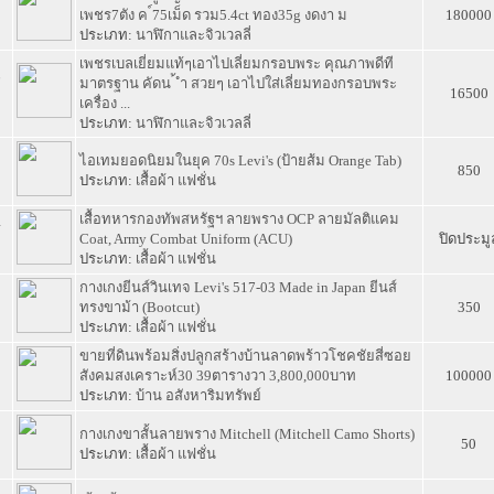
เพชร7ตัง ค ์75เม็ด รวม5.4ct ทอง35g งดงา ม
180000
ประเภท:
นาฬิกาและจิวเวลลี่
เพชรเบลเยี่ยมแท้ๆเอาไปเลี่ยมกรอบพระ คุณภาพดีที
6
มาตรฐาน คัดน ้ ำ สวยๆ เอาไปใส่เลี่ยมทองกรอบพระ
16500
เครื่อง ...
ประเภท:
นาฬิกาและจิวเวลลี่
5
ไอเทมยอดนิยมในยุค 70s Levi's (ป้ายส้ม Orange Tab)
850
ประเภท:
เสื้อผ้า แฟชั่น
เสื้อทหารกองทัพสหรัฐฯ ลายพราง OCP ลายมัลติแคม
4
Coat, Army Combat Uniform (ACU)
ปิดประมู
ประเภท:
เสื้อผ้า แฟชั่น
กางเกงยีนส์วินเทจ Levi's 517-03 Made in Japan ยีนส์
3
ทรงขาม้า (Bootcut)
350
ประเภท:
เสื้อผ้า แฟชั่น
ขายที่ดินพร้อมสิ่งปลูกสร้างบ้านลาดพร้าวโชคชัยสี่ซอย
2
สังคมสงเคราะห์30 39ตารางวา 3,800,000บาท
100000
ประเภท:
บ้าน อสังหาริมทรัพย์
1
กางเกงขาสั้นลายพราง Mitchell (Mitchell Camo Shorts)
50
ประเภท:
เสื้อผ้า แฟชั่น