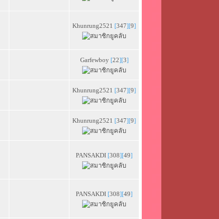
Khunrung2521
[
347
][
9
]
Garfewboy
[
22
][
3
]
Khunrung2521
[
347
][
9
]
Khunrung2521
[
347
][
9
]
PANSAKDI
[
308
][
49
]
PANSAKDI
[
308
][
49
]