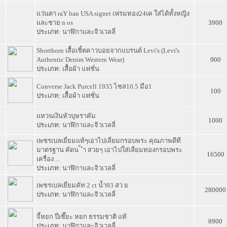
แว่นตา raY ban USA signet เฟรมทอง24เค ใส่ได้ทั้งหญิง
4
และชาย n os
3900
ประเภท:
นาฬิกาและจิวเวลลี่
Shorthorn เสื้อเชิ้ตคาวบอยจากแบรนด์ Levi's (Levi's
3
Authentic Denim Western Wear)
900
ประเภท:
เสื้อผ้า แฟชั่น
2
Converse Jack Purcell 1935 ไซส10.5 มือ1
100
ประเภท:
เสื้อผ้า แฟชั่น
1
แหวนเงินหัวบุษราคัม
1000
ประเภท:
นาฬิกาและจิวเวลลี่
เพชรเบลเยี่ยมแท้ๆเอาไปเลี่ยมกรอบพระ คุณภาพดีที
0
มาตรฐาน คัดน ้ ำ สวยๆ เอาไปใส่เลี่ยมทองกรอบพระ
16500
เครื่อง ...
ประเภท:
นาฬิกาและจิวเวลลี่
9
เพชรเบลเยี่ยมคัท 2 ct น้ำ93 สว ย
280000
ประเภท:
นาฬิกาและจิวเวลลี่
8
จี้หยก ปี่เซี๊ยะ หยก ธรรมชาติ แท้
8900
ประเภท:
นาฬิกาและจิวเวลลี่