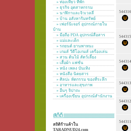
» ท่องเที่ยว ที่พัก
» ธุรกิจ อุตสาหกรรม
54431
» นาฬิกาและจิวเวลลี่
» บ้าน อสังหาริมทรัพย์
» เฟอร์นิเจอร์ อุปกรณ์ภายใน
บ้าน
» มือถือ PDA อุปกรณ์สื่อสาร
54431
» แม่และเด็ก
» รถยนต์ ยานพาหนะ
» เกมส์ วีดีโอเกมส์ เครื่องเล่น
» สวน ต้นไม้ สัตว์เลี้ยง
54431
» เสื้อผ้า แฟชั่น
» หนัง เพลง บันเทิง
» หนังสือ นิตยสาร
» ศิลปะ หัตกรรม ของที่ระลึก
54431
» อาหารและสุขภาพ
» อื่นๆ จิปาถะ
» เครื่องเขียน อุปกรณ์สำนักงาน
54431
54431
สถิติร้านค้าใน
TARADNUD24.com