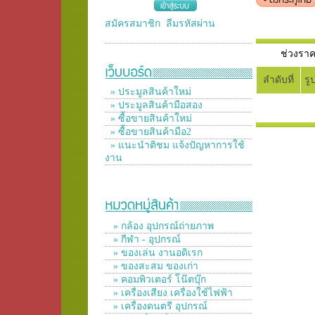
สมัครสมาชิก
ลืมรหัสผ่าน
ช่วงร
ลำดับที่
รู
» ประมูลสินค้าใหม่
» ประมูลสินค้ามือสอง
» ซื้อขายสินค้าใหม่
» ซื้อขายสินค้ามือ2
» แนะนำติชม แจ้งปัญหาการใช้
งาน
» กล้อง อุปกรณ์ถ่ายภาพ
» กีฬา - อุปกรณ์
» ของเล่น งานอดิเรก
» ของสะสม ของเก่า
» คอมพิวเตอร์ โน๊ตบุ๊ก
» เครื่องเสียง เครื่องใช้ไฟฟ้า
» เครื่องดนตรี อุปกรณ์