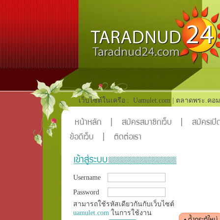
เว็บไซต์ในเครือ :
Uamulet.com
|
ตลาดพระ.คอม
หน้าหลัก
|
สมัครสมาชิกเว็บ
|
สมัครเปิด
ข้อดีเว็บ
|
ติดต่อเรา
Username
Password
สามารถใช้รหัสเดียวกันกับเว็บไซต์
uamulet.com
ในการใช้งาน